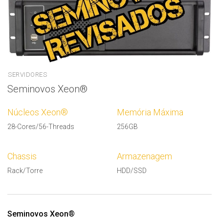
SERVIDORES
Seminovos Xeon®
Núcleos Xeon®
Memória Máxima
28-Cores/56-Threads
256GB
Chassis
Armazenagem
Rack/Torre
HDD/SSD
Seminovos Xeon®