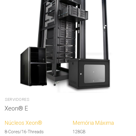
SERVIDORES
Xeon® E
Núcleos Xeon®
Memória Máxima
8-Cores/16-Threads
128GB