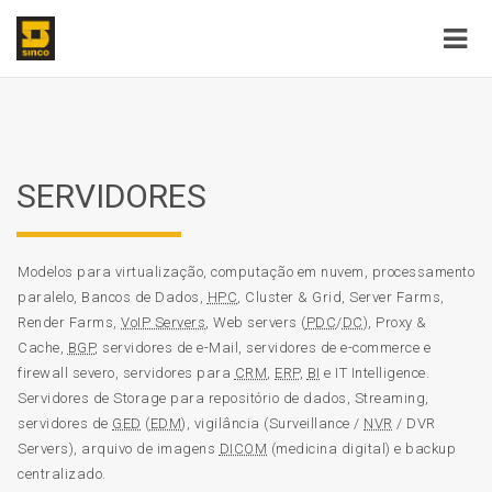
SERVIDORES
Modelos para virtualização, computação em nuvem, processamento
paralelo, Bancos de Dados,
HPC
, Cluster & Grid, Server Farms,
Render Farms,
VoIP Servers
, Web servers (
PDC
/
DC
), Proxy &
Cache,
BGP
, servidores de e-Mail, servidores de e-commerce e
firewall severo, servidores para
CRM
,
ERP
,
BI
e IT Intelligence.
Servidores de Storage para repositório de dados, Streaming,
servidores de
GED
(
EDM
), vigilância (Surveillance /
NVR
/ DVR
Servers), arquivo de imagens
DICOM
(medicina digital) e backup
centralizado.