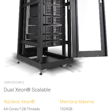
SERVIDORES
Dual Xeon® Scalable
Núcleos Xeon®
Memória Máxima
64-Cores/128-Threads
1024GB