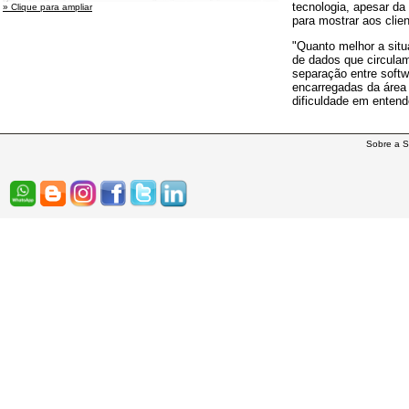
tecnologia, apesar da
» Clique para ampliar
para mostrar aos clie
"Quanto melhor a sit
de dados que circula
separação entre softw
encarregadas da área
dificuldade em entend
Sobre a S