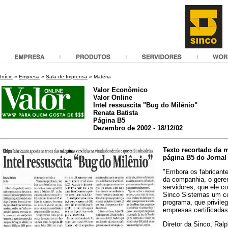
Início
»
Empresa
»
Sala de Imprensa
» Matéria
Valor Econômico
Valor Online
Intel ressuscita "Bug do Milênio"
Renata Batista
Página B5
Dezembro de 2002 - 18/12/02
Texto recortado da m
página B5 do Jornal
"Embora os fabricant
da companhia, o geren
servidores, que ele 
Sinco Sistemas um cer
programa, que privile
empresas certificadas
Diretor da Sinco, Ral