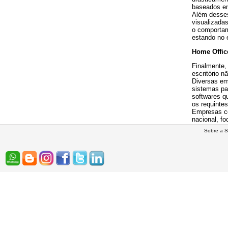
baseados em
Além desses
visualizadas
o comporta
estando no e
Home Offic
Finalmente,
escritório n
Diversas em
sistemas pa
softwares q
os requinte
Empresas 
nacional, f
Sobre a S