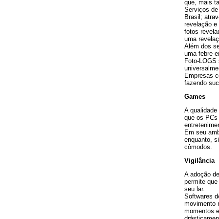
que, mais t
Serviços de 
Brasil; atr
revelação e 
fotos revela
uma revelaç
Além dos se
uma febre en
Foto-LOGS s
universalme
Empresas 
fazendo suc
Games
A qualidade
que os PCs 
entretenime
Em seu ambi
enquanto, s
cômodos.
Vigilância
A adoção de
permite que
seu lar.
Softwares de
movimento n
momentos em
drásticamen