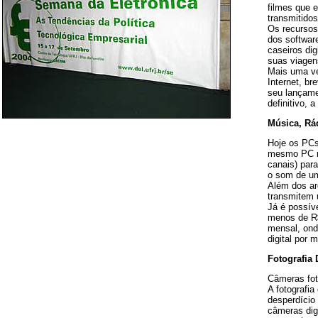
filmes que 
transmitido
Os recursos
dos softwar
caseiros dig
suas viagen
Mais uma ve
Internet, b
seu lançame
definitivo, 
Música, Rá
Hoje os PCs
mesmo PC re
canais) par
o som de um
Além dos arq
transmitem 
Já é possív
menos de R$
mensal, ond
digital por
Fotografia 
Câmeras foto
A fotografia
desperdício 
câmeras dig