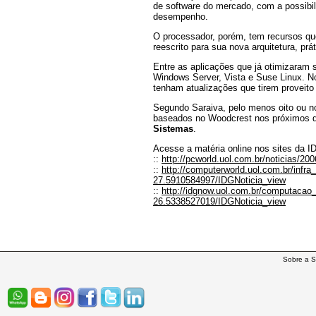
de software do mercado, com a possibil
desempenho.
O processador, porém, tem recursos qu
reescrito para sua nova arquitetura, p
Entre as aplicações que já otimizaram
Windows Server, Vista e Suse Linux. N
tenham atualizações que tirem proveito
Segundo Saraiva, pelo menos oito ou no
baseados no Woodcrest nos próximos dia
Sistemas
.
Acesse a matéria online nos sites da I
::
http://pcworld.uol.com.br/noticias/2
::
http://computerworld.uol.com.br/infra
27.5910584997/IDGNoticia_view
::
http://idgnow.uol.com.br/computacao_
26.5338527019/IDGNoticia_view
Sobre a S