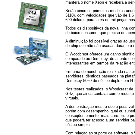
manterá o nome Xeon e receberá a sér
Serão cinco os primeiros modelos anun
5110), com velocidades que vão de 1,6
690 dólares para lotes de mil peças no
Todos os dispositivos da nova linha c
de baixo consumo, que precisa de apen
A diminuição foi possível graças ao uso
do chip que não são usadas durante a 
O Woodcrest oferece um ganho signifi
comparado ao Dempsey, de acordo com a
interessantes em termos da relação entr
Em uma demonstração realizada na sema
servidores idênticos baseados na plat
Dempsey 5060 de núcleo duplo com HT 
Nos testes realizados, o Woodcrest d
GHz, que ainda contava com o recurso d
virtuais.
A demonstração mostra que é possível
porém com desempenho igual ou superi
conseqüentemente, mais caro. Este pr
que poderá ter acesso a um servidor b
núcleo simples.
Com relação ao suporte de software, o