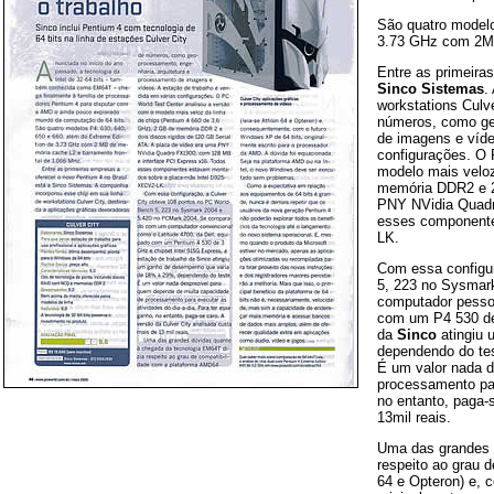
São quatro modelo
3.73 GHz com 2MB
Entre as primeira
Sinco Sistemas
.
workstations Culve
números, como ge
de imagens e víde
configurações. 
modelo mais veloz
memória DDR2 e 2
PNY NVidia Quadr
esses componente
LK.
Com essa configu
5, 223 no Sysmar
computador pessoa
com um P4 530 de 
da
Sinco
atingiu 
dependendo do te
É um valor nada 
processamento par
no entanto, paga-
13mil reais.
Uma das grandes 
respeito ao grau 
64 e Opteron) e, 