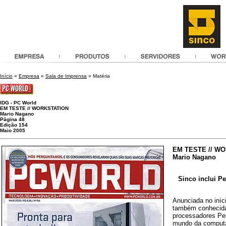
Início
»
Empresa
»
Sala de Imprensa
» Matéria
IDG - PC World
EM TESTE // WORKSTATION
Mario Nagano
Página 48
Edição 154
Maio 2005
EM TESTE // W
Mario Nagano
Sinco inclui P
Anunciada no iníci
também conhecida
processadores Pe
mundo da computa