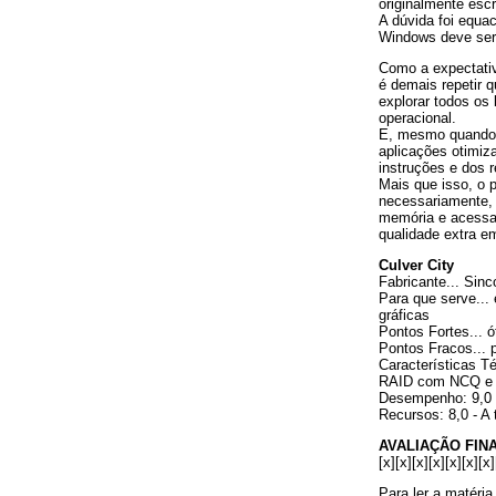
originalmente esc
A dúvida foi equa
Windows deve ser
Como a expectativ
é demais repetir 
explorar todos os
operacional.
E, mesmo quando o
aplicações otimiz
instruções e dos 
Mais que isso, o p
necessariamente,
memória e acessa
qualidade extra e
Culver City
Fabricante... Sin
Para que serve... 
gráficas
Pontos Fortes... 
Pontos Fracos... p
Características Té
RAID com NCQ e
Desempenho: 9,0 
Recursos: 8,0 - A 
AVALIAÇÃO FIN
[x][x][x][x][x][x][x]
Para ler a matéria