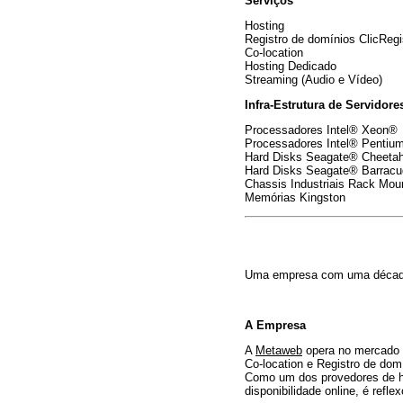
Serviços
Hosting
Registro de domínios ClicReg
Co-location
Hosting Dedicado
Streaming (Audio e Vídeo)
Infra-Estrutura de Servidore
Processadores Intel® Xeon®
Processadores Intel® Pentium
Hard Disks Seagate® Cheetah
Hard Disks Seagate® Barracu
Chassis Industriais Rack Moun
Memórias Kingston
Uma empresa com uma década d
A Empresa
A
Metaweb
opera no mercado d
Co-location e Registro de dom
Como um dos provedores de ho
disponibilidade online, é refl