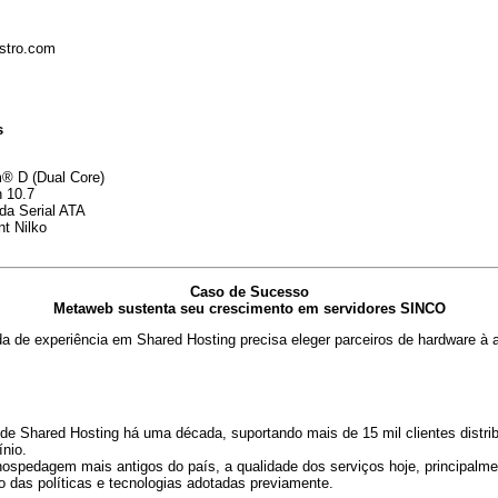
istro.com
s
® D (Dual Core)
 10.7
da Serial ATA
t Nilko
Caso de Sucesso
Metaweb sustenta seu crescimento em servidores SINCO
e experiência em Shared Hosting precisa eleger parceiros de hardware à a
e Shared Hosting há uma década, suportando mais de 15 mil clientes distri
ínio.
spedagem mais antigos do país, a qualidade dos serviços hoje, principalmen
exo das políticas e tecnologias adotadas previamente.