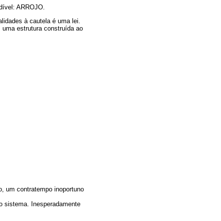
ndível: ARROJO.
alidades à cautela é uma lei.
 uma estrutura construída ao
to, um contratempo inoportuno
 do sistema. Inesperadamente