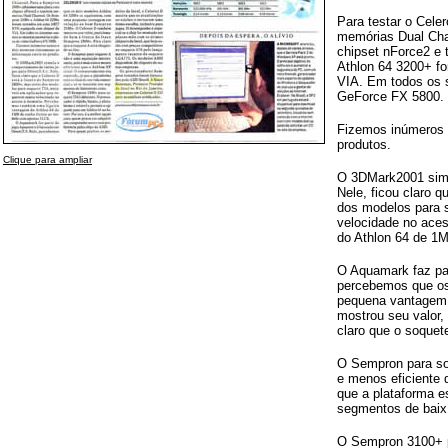
Para testar o Cel
memórias Dual Ch
chipset nForce2 e
Athlon 64 3200+ f
VIA. Em todos os 
GeForce FX 5800.
Fizemos inúmeros t
produtos.
Clique para ampliar
O 3DMark2001 simu
Nele, ficou claro 
dos modelos para 
velocidade no ace
do Athlon 64 de 1
O Aquamark faz pa
percebemos que os
pequena vantagem
mostrou seu valor,
claro que o soquet
O Sempron para soq
e menos eficiente 
que a plataforma e
segmentos de baix
O Sempron 3100+ pa