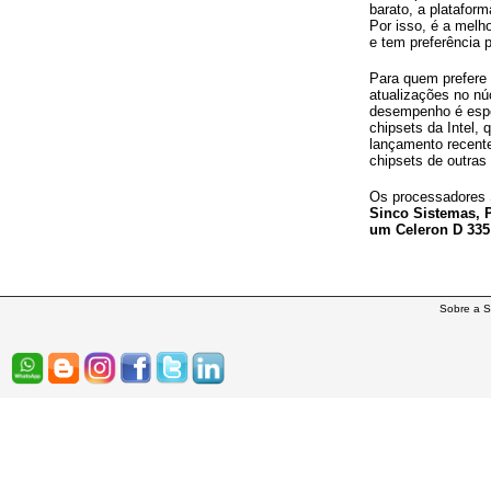
barato, a plataform
Por isso, é a mel
e tem preferência 
Para quem prefere 
atualizações no nú
desempenho é espe
chipsets da Intel,
lançamento recen
chipsets de outras
Os processadores 
Sinco Sistemas, P
um Celeron D 335 
Sobre a S