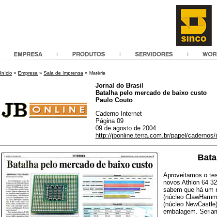
Início
»
Empresa
»
Sala de Imprensa
» Matéria
Jornal do Brasil
Batalha pelo mercado de baixo custo
Paulo Couto
Caderno Internet
Página 09
09 de agosto de 2004
http://jbonline.terra.com.br/papel/cadernos
Bata
Aproveitamos o te
novos Athlon 64 3
sabem que há um 
(núcleo ClawHamme
(núcleo NewCastle
embalagem. Seriam