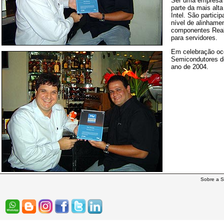
Ser uma empresa c
parte da mais alta
Intel. São partic
nível de alinhame
componentes Real
para servidores.
Em celebração ocor
Semicondutores do
ano de 2004.
Sobre a S