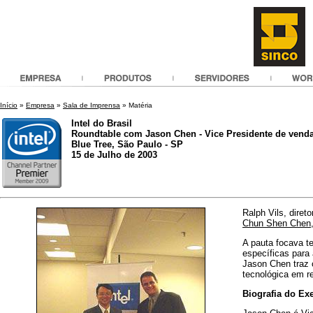
Início
»
Empresa
»
Sala de Imprensa
» Matéria
Intel do Brasil
Roundtable com Jason Chen - Vice Presidente de vendas
Blue Tree, São Paulo - SP
15 de Julho de 2003
Ralph Vils, dire
Chun Shen Chen
A pauta focava t
específicas para 
Jason Chen traz c
tecnológica em r
Biografia do Ex