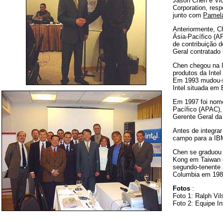
Jason Chen é Vic
Corporation, res
junto com
Pamela
Anteriormente, C
Ásia-Pacífico (A
de contribuição d
Geral contratado 
Chen chegou na 
produtos da Intel
Em 1993 mudou-se
Intel situada em 
Em 1997 foi nome
Pacífico (APAC),
Gerente Geral d
Antes de integrar
campo para a IB
Chen se graduou 
Kong em Taiwan 
segundo-tenente 
Columbia em 198
Fotos
:
Foto 1: Ralph Vi
Foto 2: Equipe In