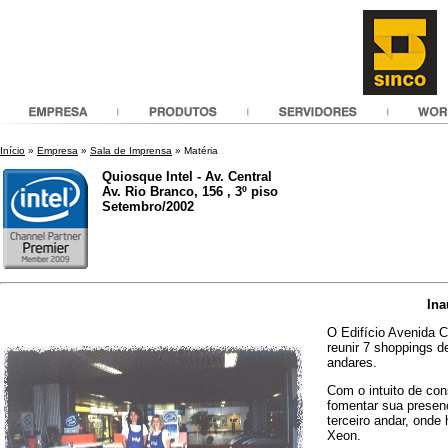
Início
»
Empresa
»
Sala de Imprensa
» Matéria
Quiosque Intel - Av. Central
Av. Rio Branco, 156 , 3º piso
Setembro/2002
Ina
O Edifício Avenida C
reunir 7 shoppings d
andares.
Com o intuito de con
fomentar sua presen
terceiro andar, ond
Xeon.