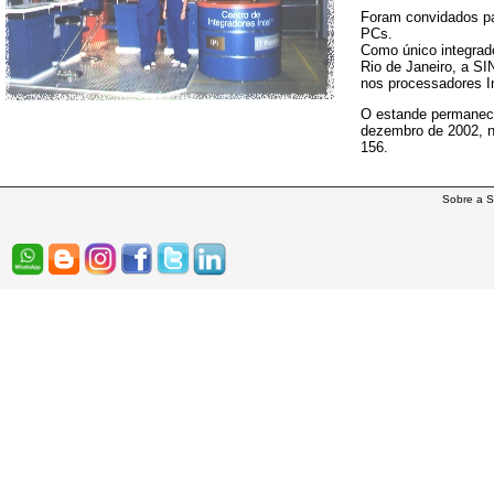
Foram convidados pa
PCs.
Como único integrado
Rio de Janeiro, a S
nos processadores I
O estande permanec
dezembro de 2002, no
156.
Sobre a S