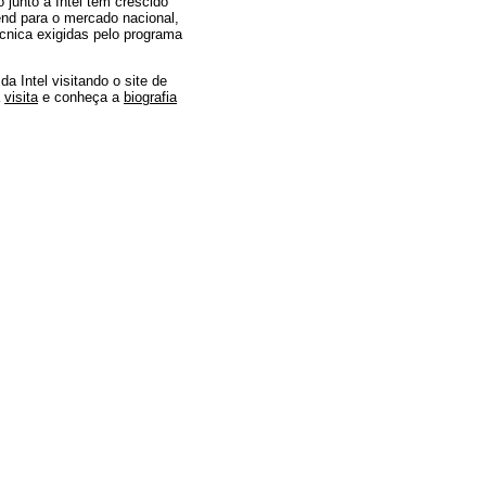
 junto à Intel tem crescido
end para o mercado nacional,
cnica exigidas pelo programa
da Intel visitando o site de
a
visita
e conheça a
biografia