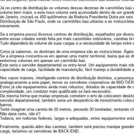
Já no centro de distribuição os volumes dessas dezenas de caminhões ba
volume bem maior, e este novo volume será acomodado dentro de um grande ca
de Janeiro, cruzará os 450 quilômetros da Rodovia Presidente Dutra por seis 
Distribuição de São Paulo, onde os caminhões baú urbanos e as motocicletas 
novamente.
Se a empresa possui diversos centros de distribuição, espalhados por diversa
entre essas cidades sendo feita por mais caminhões rodoviários, carretas bi-t
Tudo dependerá do volume de suas cargas e a necessidade de tempo entre 
Como já sabemos, os desktops de uma empresa são as motocicletas. Ágeis
Se a empresa concentra-se em apenas uma matriz territorial, basta que as 
enésimos volumes em apenas um caminhão baú.
Este seria o servidor departamental ou entry-level. Um equipamento mais ro
capacidade de carga, facilidade de manutenção, fácil manejo e durabilidade 
Nos casos maiores, interligando centros de distribuição distintos, a presença
analogicamente a este papel, temos os servidores corporativos de MID-TIER
Estes já são equipamentos ainda mais robustos, dotados de capacidade de 
complexidade, um condutor mais qualificado se fará necessário.
Da mesma forma que muitas empresas cometem o erro de colocarem desktop
servidor departamental, também seria um desperdício de investimento coloca
bairros.
Tente imaginar uma carreta de 20 metros, pesando 30 toneladas, tentando ch
Não daria certo, não é?
Todavia, em rodovias federais, largas e adequadas, estes equipamentos es
Finalmente, quando além das carretas, também será preciso manejar grandes
carga, teríamos os servidores de BACK-END.