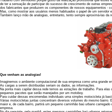
Trabalho com servidores porque gosto da realização profissional que esses
de ter a sensação de participar do sucesso de crescimento de outras empres
dos fabricantes que produzem os componentes de nossos equipamentos - como
Mas, como mostrar aos usuários menos habituados o papel de um servidor
Também lanço mão de analogias, entretanto, tento sempre aproximá-las da 
Que venham as analogias!
Imaginemos o ambiente computacional de sua empresa como uma grande empr
As cargas a serem distribuidas seriam os dados, as informações.
Na ponta mais capilar dessa rede temos as estações de trabalho. Para elas
pequenos pacotes que serão manejados por um motoboy.
Para cuidar dessas encomendas individuais uma simples motocicleta já bast
Várias motocicletas juntas concentram diversos volumes do mesmo bairro. 
maior e, de cada bairro, partirá um pequeno caminhão baú urbano carregado d
empresa.
No dia seguinte, pela manhã, estes mesmos caminhões baú urbanos retornar