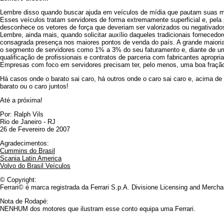
Lembre disso quando buscar ajuda em veículos de mídia que pautam suas m
Esses veículos tratam servidores de forma extremamente superficial e, pela 
desconhece os vetores de força que deveriam ser valorizados ou negativad
Lembre, ainda mais, quando solicitar auxílio daqueles tradicionais fornece
consagrada presença nos maiores pontos de venda do país. A grande maio
o segmento de servidores como 1% a 3% do seu faturamento e, diante de um
qualificação de profissionais e contratos de parceria com fabricantes apropr
Empresas com foco em servidores precisam ter, pelo menos, uma boa fraçã
Há casos onde o barato sai caro, há outros onde o caro sai caro e, acima de
barato ou o caro juntos!
Até a próxima!
Por: Ralph Vils
Rio de Janeiro - RJ
26 de Fevereiro de 2007
Agradecimentos:
Cummins do Brasil
Scania Latin America
Volvo do Brasil Veículos
© Copyright:
Ferrari© é marca registrada da Ferrari S.p.A. Divisione Licensing and Mercha
Nota de Rodapé:
NENHUM dos motores que ilustram esse conto equipa uma Ferrari.