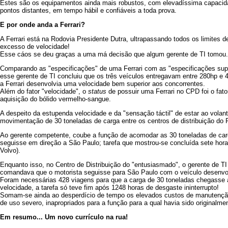
Estes são os equipamentos ainda mais robustos, com elevadíssima capacida
pontos distantes, em tempo hábil e confiáveis a toda prova.
E por onde anda a Ferrari?
A Ferrari está na Rodovia Presidente Dutra, ultrapassando todos os limites d
excesso de velocidade!
Esse cáos se deu graças a uma má decisão que algum gerente de TI tomou.
Comparando as "especificações" de uma Ferrari com as "especificações supe
esse gerente de TI concluiu que os três veículos entregavam entre 280hp e
a Ferrari desenvolvia uma velocidade bem superior aos concorrentes.
Além do fator "velocidade", o
status
de possuir uma Ferrari no CPD foi o fato
aquisição do bólido vermelho-sangue.
A despeito da estupenda velocidade e da "sensação táctil" de estar ao volant
movimentação de 30 toneladas de carga entre os centros de distribuição do 
Ao gerente competente, coube a função de acomodar as 30 toneladas de car
seguisse em direção a São Paulo; tarefa que mostrou-se concluída sete hora
Volvo).
Enquanto isso, no Centro de Distribuição do "entusiasmado", o gerente de 
comandava que o motorista seguisse para São Paulo com o veículo desenv
Foram necessárias 428 viagens para que a carga de 30 toneladas chegasse 
velocidade, a tarefa só teve fim após 1248 horas de desgaste ininterrupto!
Somam-se ainda ao desperdício de tempo os elevados custos de manutençã
de uso severo, inapropriados para a função para a qual havia sido originalmen
Em resumo... Um novo currículo na rua!