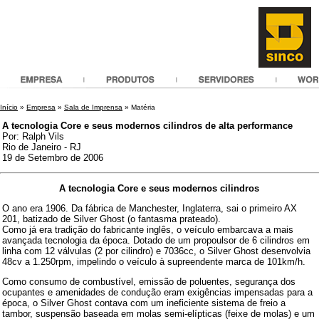
Início
»
Empresa
»
Sala de Imprensa
» Matéria
A tecnologia Core e seus modernos cilindros de alta performance
Por: Ralph Vils
Rio de Janeiro - RJ
19 de Setembro de 2006
A tecnologia Core e seus modernos cilindros
O ano era 1906. Da fábrica de Manchester, Inglaterra, sai o primeiro AX
201, batizado de Silver Ghost (o fantasma prateado).
Como já era tradição do fabricante inglês, o veículo embarcava a mais
avançada tecnologia da época. Dotado de um propoulsor de 6 cilindros em
linha com 12 válvulas (2 por cilindro) e 7036cc, o Silver Ghost desenvolvia
48cv a 1.250rpm, impelindo o veículo à supreendente marca de 101km/h.
Como consumo de combustível, emissão de poluentes, segurança dos
ocupantes e amenidades de condução eram exigências impensadas para a
época, o Silver Ghost contava com um ineficiente sistema de freio a
tambor, suspensão baseada em molas semi-elípticas (feixe de molas) e um