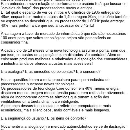
Para entender a nova relação de performance o usuário terá que buscar os
"cavalos de força" dos processadores novos e antigos.
E, tal qual o espanto de ver os 7litros e 6 cilindros de 1906 entregando
48cv, enquanto os motores atuais de 1,4l entregam 80cv, o usuário também
se espantaria ao descobrir que um processador de 1.6GHz pode entregar
40% mais performance que seu antecessor de 3.4GHz!
A vantagem a favor do mercado de informática é que não são necessários
100 anos para que saltos tecnológicos sejam são perceptíveis ao
consumidor final.
A cada ciclo de 18 meses uma nova tecnologia assume a ponta, sem que,
por isso, os custos de aquisição sejam dilatados. Ao contrário! Além de
colocarem produtos melhores e otimizados à disposição dos consumidores,
a indústria ainda os oferece a custos mais acessíveis!
E a ecologia? E as emissões de poluentes? E o consumo?
Essas questões foram a mola propulsora para que a indústria de
processadores buscasse novas tecnologias.
Os processadores de tecnologia Core consomem 40% menos energia,
dissipam menos, exigem menos tensão para serem resfriados ativamente,
além de incorporarem controles térmicos que tornam a ação dos
ventiladores uma tarefa dinâmica e inteligente.
A presença dessas tecnologias se reflete em computadores mais
econômicos, mais silenciosos, mais confiáveis e mais longevos.
E a segurança do usuário? E os itens de conforto?
Novamente a analogia com o mercado automobilístico serve de ilustração.