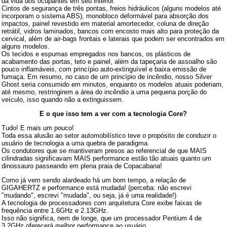
da vida dos ocupantes em seu interior.
Cintos de segurança de três pontas, freios hidráulicos (alguns modelos até
incorporam o sistema ABS), monobloco deformável para absorção dos
impactos, painel revestido em material amortecedor, coluna de direção
retrátil, vidros laminados, bancos com encosto mais alto para proteção da
cervical, além de air-bags frontais e laterais que podem ser encontrados em
alguns modelos.
Os tecidos e espumas empregados nos bancos, os plásticos de
acabamento das portas, teto e painel, além da tapeçaria de assoalho são
pouco inflamáveis, com princípio auto-extinguível e baixa emissão de
fumaça. Em resumo, no caso de um princípio de incêndio, nosso Silver
Ghost seria consumido em minutos, enquanto os modelos atuais poderiam,
até mesmo, restringirem a área do incêndio a uma pequena porção do
veículo, isso quando não a extinguissem.
E o que isso tem a ver com a tecnologia Core?
Tudo! E mais um pouco!
Toda essa alusão ao setor automobilístico teve o propósito de conduzir o
usuário de tecnologia a uma quebra de paradigma.
Os condutores que se mantiveram presos ao referencial de que MAIS
cilindradas significavam MAIS performance estão tão atuais quanto um
dinossauro passeando em plena praia de Copacabana!
Como já vem sendo alardeado há um bom tempo, a relação de
GIGAHERTZ e performance está mudada! (perceba: não escrevi
"mudando", escrevi "mudada", ou seja, já é uma realidade!)
A tecnologia de processadores com arquitetura Core exibe faixas de
frequência entre 1.6GHz e 2.13GHz.
Isso não significa, nem de longe, que um processador Pentium 4 de
3.2GHz oferecerá melhor performance ao usuário.