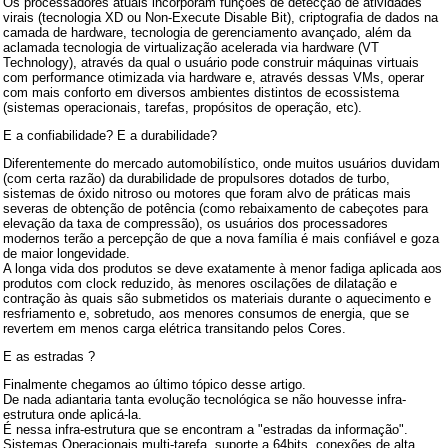
Os processadores atuais incorporam funções de detecção de atividades
virais (tecnologia XD ou Non-Execute Disable Bit), criptografia de dados na
camada de hardware, tecnologia de gerenciamento avançado, além da
aclamada tecnologia de virtualização acelerada via hardware (VT
Technology), através da qual o usuário pode construir máquinas virtuais
com performance otimizada via hardware e, através dessas VMs, operar
com mais conforto em diversos ambientes distintos de ecossistema
(sistemas operacionais, tarefas, propósitos de operação, etc).
E a confiabilidade? E a durabilidade?
Diferentemente do mercado automobilístico, onde muitos usuários duvidam
(com certa razão) da durabilidade de propulsores dotados de turbo,
sistemas de óxido nitroso ou motores que foram alvo de práticas mais
severas de obtenção de potência (como rebaixamento de cabeçotes para
elevação da taxa de compressão), os usuários dos processadores
modernos terão a percepção de que a nova família é mais confiável e goza
de maior longevidade.
A longa vida dos produtos se deve exatamente à menor fadiga aplicada aos
produtos com clock reduzido, às menores oscilações de dilatação e
contração às quais são submetidos os materiais durante o aquecimento e
resfriamento e, sobretudo, aos menores consumos de energia, que se
revertem em menos carga elétrica transitando pelos Cores.
E as estradas ?
Finalmente chegamos ao último tópico desse artigo.
De nada adiantaria tanta evolução tecnológica se não houvesse infra-
estrutura onde aplicá-la.
É nessa infra-estrutura que se encontram a "estradas da informação".
Sistemas Operacionais multi-tarefa, suporte a 64bits, conexões de alta