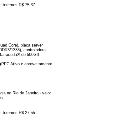
is teremos R$ 75,37
ad Core), placa server
DR3/1333), controladora
 Barracuda® de 500GB
 (PFC Ativo e aproveitamento
gia no Rio de Janeiro - valor
os:
is teremos R$ 27,55