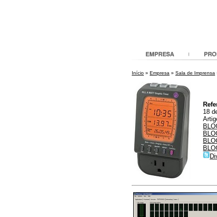
Início
»
Empresa
»
Sala de Imprensa
Refe
18 d
Arti
BLOG
BLOG
BLOG
BLOG
Di