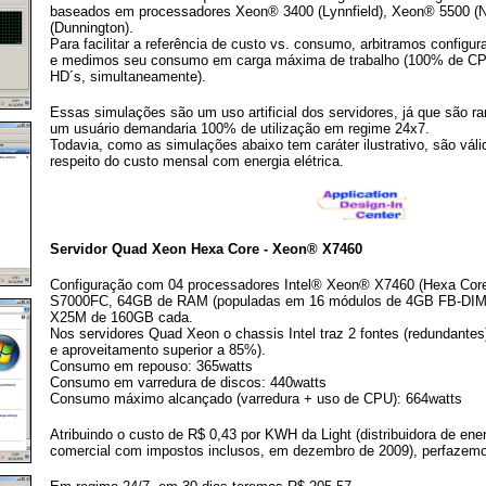
baseados em processadores Xeon® 3400 (Lynnfield), Xeon® 5500 
(Dunnington).
Para facilitar a referência de custo vs. consumo, arbitramos config
e medimos seu consumo em carga máxima de trabalho (100% de CPU
HD´s, simultaneamente).
Essas simulações são um uso artificial dos servidores, já que são 
um usuário demandaria 100% de utilização em regime 24x7.
Todavia, como as simulações abaixo tem caráter ilustrativo, são válid
respeito do custo mensal com energia elétrica.
Servidor Quad Xeon Hexa Core - Xeon® X7460
Configuração com 04 processadores Intel® Xeon® X7460 (Hexa Core)
S7000FC, 64GB de RAM (populadas em 16 módulos de 4GB FB-DIMM)
X25M de 160GB cada.
Nos servidores Quad Xeon o chassis Intel traz 2 fontes (redundante
e aproveitamento superior a 85%).
Consumo em repouso: 365watts
Consumo em varredura de discos: 440watts
Consumo máximo alcançado (varredura + uso de CPU): 664watts
Atribuindo o custo de R$ 0,43 por KWH da Light (distribuidora de ener
comercial com impostos inclusos, em dezembro de 2009), perfazem