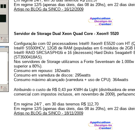
Em regime 24/7, em 30 dias teremos R$ 205,57
Em regime 12/5 (apenas dias úteis, das 08 às 20hs), em 22 dias úte
Artigo no BLOG da SINCO - 16/12/2009
Servidor de Storage Dual Xeon Quad Core - Xeon® 5520
Configuração com 02 processadores Intel® Xeon® E5520 com HT (Qu
Intel® S5500HCV, 12GB de RAM (populadas em 6 módulos de 2GB D
Intel® RAID SRCSASPH16i e 16 (dezesseis) Hard Disks Seagate®
(ST3500418AS).
Nos servidores de Storage utilizamos a Fonte Seventeam de 1.000w
superior a 80%).
Consumo em repouso: 182watts
Consumo em varredura de discos: 295watts
Consumo máximo alcançado (varredura + uso de CPU): 364watts
Atribuindo o custo de R$ 0,43 por KWH da Light (distribuidora de ener
comercial com impostos inclusos, em novembro de 2009), perfazem
Em regime 24/7 , em 30 dias teremos R$ 112,70
Em regime 12/5 (apenas dias úteis, das 08 às 20hs), em 22 dias úte
Artigo no BLOG da SINCO - 18/11/2009