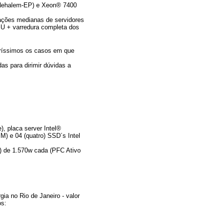
(Nehalem-EP) e Xeon® 7400
urações medianas de servidores
 + varredura completa dos
raríssimos os casos em que
as para dirimir dúvidas a
, placa server Intel®
 e 04 (quatro) SSD´s Intel
s) de 1.570w cada (PFC Ativo
gia no Rio de Janeiro - valor
os: