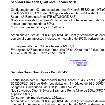
Servidor Dual Xeon Quad Core - Xeon® 5520
Configuração com 02 processadores Intel® Xeon® E5520 com HT (Qu
Intel® S5500BC, 12GB de RAM (populadas em 6 módulos de 2GB DD
Seagate® Barracuda® de 1TB (ST31000528AS).
Nos servidores de Dual Xeon® utilizamos a Fonte Seventeam de 55
aproveitamento superior a 80%).
Consumo máximo alcançado: 198watts
Atribuindo o custo de R$ 0,43 por KWH da Light (distribuidora de ener
comercial com impostos inclusos, em outubro de 2009), perfazemos:
Em regime 24/7 , em 30 dias teremos R$ 61,30
Em regime 12/5 (apenas dias úteis, das 08 às 20hs), em 22 dias úte
Artigo no BLOG da SINCO - 14/10/2009
Servidor Xeon Quad Core - Xeon® 3450
Configuração com 01 processador Intel® Xeon® X3450 com HT (Quad 
S3420GPLC, 8GB de RAM (populadas em 4 módulos de 2GB DDR3/13
Seagate®: Barracuda®: de 1TB (ST31000528AS).
Nos servidores Xeon® 34xx utilizamos a Fonte Nilko de 500w (PFC A
superior a 80%).
Consumo máximo alcançado: 126watts
Atribuindo o custo de R$ 0,43 por KWH da Light (distribuidora de ener
comercial com impostos inclusos, em outubro de 2009), perfazemos: