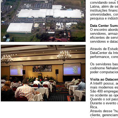
convidando seus 8
Latina, além de se
instituições fina
universidades, com
pesquisa e indúst
Data Center Sum
O encontro abordo
servidores, armaz
eficientes de ser
servidores e datac
Através de Estudo
DataCenter da Int
performance, cons
Os servidores ba
codinome Nehalem
poder computacion
Visita ao Datacen
A Intel® possui, 
mais modernos est
São 400 empregado
no ocidente as op
Quando o sol pass
Durante o evento 
Rica.
Através desse "hu
cliente, gerencia