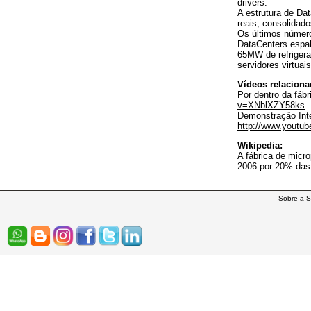
drivers.
A estrutura de Da
reais, consolidado
Os últimos númer
DataCenters espa
65MW de refrigera
servidores virtuais
Vídeos relaciona
Por dentro da fábr
v=XNblXZY58ks
Demonstração Inte
http://www.yout
Wikipedia:
A fábrica de micr
2006 por 20% das
Sobre a S