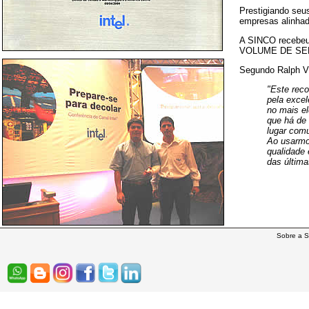
Prestigiando seus
empresas alinhad
A SINCO recebeu 
VOLUME DE SE
Segundo Ralph Vi
"Este rec
pela exce
no mais el
que há de 
lugar com
Ao usarmo
qualidade 
das últim
Sobre a S